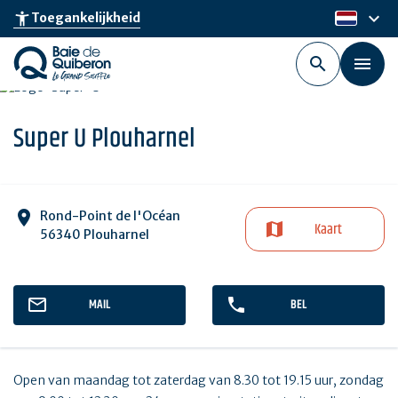
Skip
keyboard_arrow_down
accessibility_new
Toegankelijkheid
nl
to
main
content
Super U Plouharnel
Rond-Point de l'Océan
Kaart
56340 Plouharnel
MAIL
BEL
Open van maandag tot zaterdag van 8.30 tot 19.15 uur, zondag