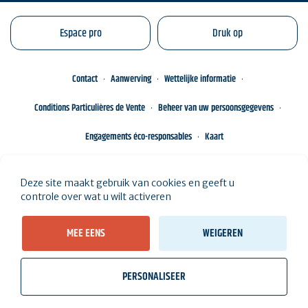
Espace pro
Druk op
Contact
Aanwerving
Wettelijke informatie
Conditions Particulières de Vente
Beheer van uw persoonsgegevens
Engagements éco-responsables
Kaart
Deze site maakt gebruik van cookies en geeft u
controle over wat u wilt activeren
MEE EENS
WEIGEREN
PERSONALISEER
wb_twilight
videocam
location_on
Tickets
Weer, getijden
Webcams
Ik woon hier