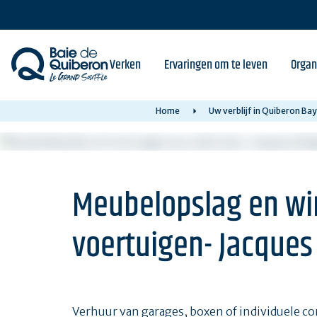
Skip
to
main
content
Verken
Ervaringen om te leven
Organ
Home
Uw verblijf in Quiberon Ba
Meubelopslag en win
voertuigen- Jacques
Verhuur van garages, boxen of individuele co