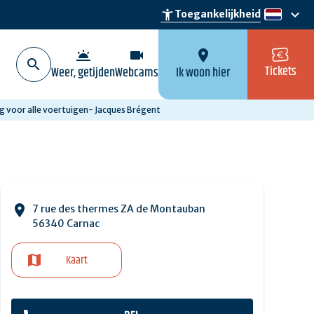
keyboard_arrow_down
accessibility_new
Toegankelijkheid
nl
wb_twilight
videocam
location_on
Tickets
Weer, getijden
Webcams
Ik woon hier
g voor alle voertuigen- Jacques Brégent
7 rue des thermes ZA de Montauban
56340 Carnac
Kaart