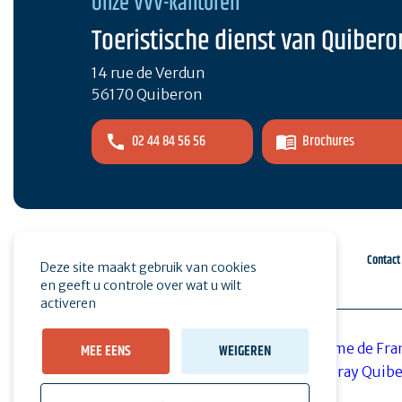
Onze VVV-kantoren
Toeristische dienst van Quibero
14 rue de Verdun
56170 Quiberon
02 44 84 56 56
Brochures
Espace pro
Druk op
Contact
Deze site maakt gebruik van cookies
en geeft u controle over wat u wilt
activeren
MEE EENS
WEIGEREN