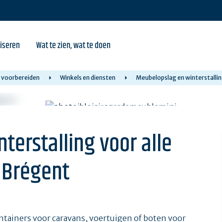
iseren
Wat te zien, wat te doen
y voorbereiden
Winkels en diensten
Meubelopslag en winterstallin
terstalling voor alle
 Brégent
ntainers voor caravans, voertuigen of boten voor