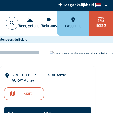
keyboard_arrow_down
accessibility_new
Toegankelijkheid
nl
wb_twilight
videocam
location_on
Tickets
Weer, getijden
Webcams
Ik woon hier
 Ménagers du Belzic
5 RUE DU BELZIC 5 Rue Du Belzic
AURAY Auray
Kaart