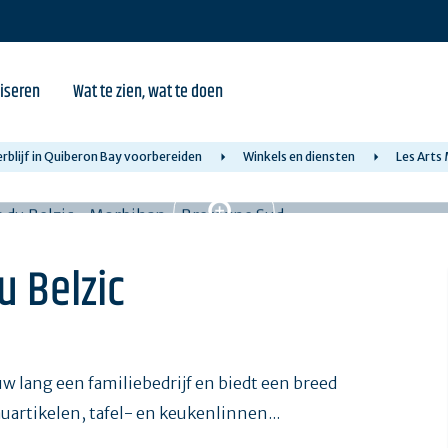
iseren
Wat te zien, wat te doen
rblijf in Quiberon Bay voorbereiden
Winkels en diensten
Les Arts
u Belzic
uw lang een familiebedrijf en biedt een breed
artikelen, tafel- en keukenlinnen...