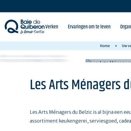
Skip
to
main
content
Verken
Ervaringen om te leven
Organ
Home
Uw ve
Les Arts Ménagers d
Les Arts Ménagers du Belzic is al bijna een ee
assortiment keukengerei, serviesgoed, cadeau