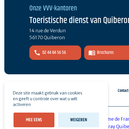
Onze VVV-kantoren
Toeristische dienst van Quibero
14 rue de Verdun
56170 Quiberon
02 44 84 56 56
Brochures
Espace pro
Druk op
Contact
Deze site maakt gebruik van cookies
en geeft u controle over wat u wilt
activeren
MEE EENS
WEIGEREN