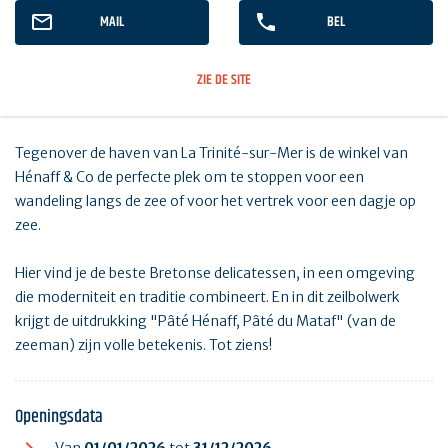
MAIL
BEL
ZIE DE SITE
Tegenover de haven van La Trinité-sur-Mer is de winkel van
Hénaff & Co de perfecte plek om te stoppen voor een
wandeling langs de zee of voor het vertrek voor een dagje op
zee.
Hier vind je de beste Bretonse delicatessen, in een omgeving
die moderniteit en traditie combineert. En in dit zeilbolwerk
krijgt de uitdrukking "Pâté Hénaff, Pâté du Mataf" (van de
zeeman) zijn volle betekenis. Tot ziens!
Openingsdata
Van
01/01/2026
tot
31/12/2026