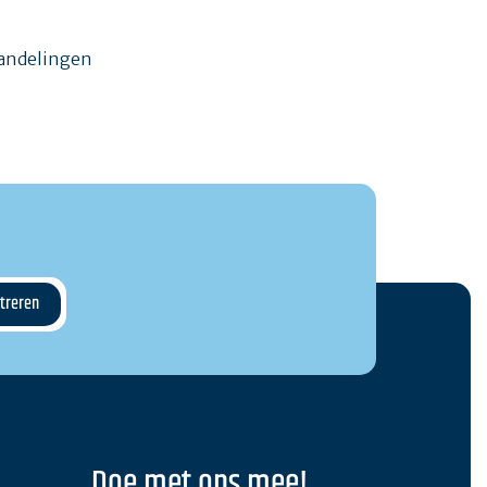
wandelingen
Doe met ons mee!