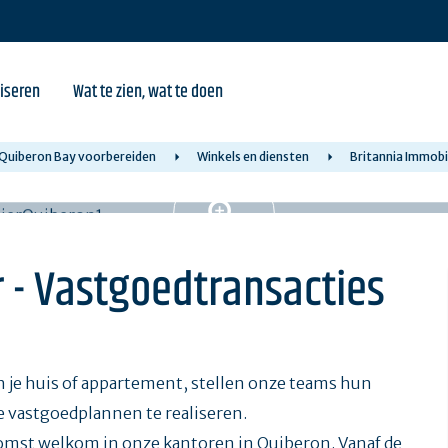
iseren
Wat te zien, wat te doen
n Quiberon Bay voorbereiden
Winkels en diensten
Britannia Immobi
r - Vastgoedtransacties
n je huis of appartement, stellen onze teams hun
je vastgoedplannen te realiseren.
omst welkom in onze kantoren in Quiberon. Vanaf de