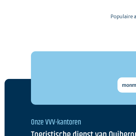
Populaire 
monmai
Onze VVV-kantoren
Toeristische dienst van Quibero