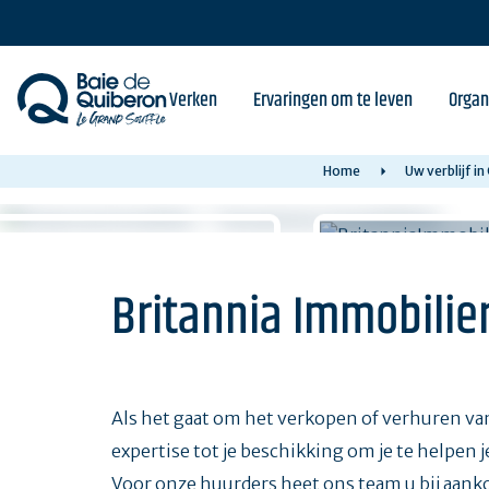
Skip
to
main
content
Verken
Ervaringen om te leven
Organ
Home
Uw verblijf i
Britannia Immobilie
Als het gaat om het verkopen of verhuren va
expertise tot je beschikking om je te helpen 
Voor onze huurders heet ons team u bij aank