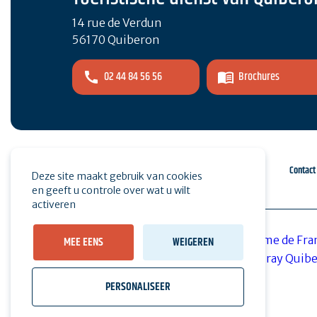
14 rue de Verdun
56170 Quiberon
02 44 84 56 56
Brochures
Espace pro
Druk op
Contact
Deze site maakt gebruik van cookies
en geeft u controle over wat u wilt
activeren
MEE EENS
WEIGEREN
PERSONALISEER