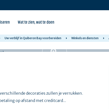
iseren
Wat te zien, wat te doen
Uw verblijf in Quiberon Bay voorbereiden
Winkels en diensten
erschillende decoraties zullen je verrukken.
betaling op afstand met creditcard...