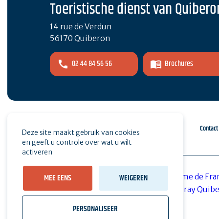
Toeristische dienst van Quibero
14 rue de Verdun
56170 Quiberon
02 44 84 56 56
Brochures
Espace pro
Druk op
Contact
Deze site maakt gebruik van cookies
en geeft u controle over wat u wilt
activeren
MEE EENS
WEIGEREN
PERSONALISEER