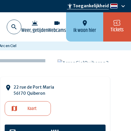
keyboard_arrow_down
accessibility_new
Toegankelijkheid
nl
wb_twilight
videocam
location_on
Tickets
Weer, getijden
Webcams
Ik woon hier
Arc en Ciel
22 rue de Port Maria
56170 Quiberon
Kaart