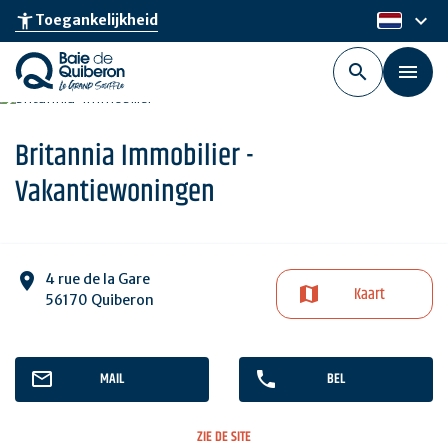
Skip
keyboard_arrow_down
accessibility_new
Toegankelijkheid
nl
to
main
content
Britannia Immobilier -
Vakantiewoningen
4 rue de la Gare
Kaart
56170 Quiberon
MAIL
BEL
ZIE DE SITE