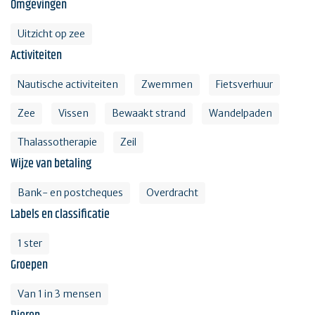
Omgevingen
Uitzicht op zee
Activiteiten
Nautische activiteiten
Zwemmen
Fietsverhuur
Zee
Vissen
Bewaakt strand
Wandelpaden
Thalassotherapie
Zeil
Wijze van betaling
Bank- en postcheques
Overdracht
Labels en classificatie
1 ster
Groepen
Van 1 in 3 mensen