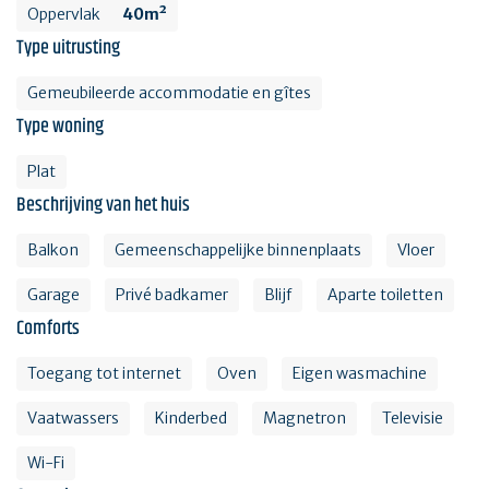
Oppervlak
40m²
Type uitrusting
Gemeubileerde accommodatie en gîtes
Type woning
Plat
Beschrijving van het huis
Balkon
Gemeenschappelijke binnenplaats
Vloer
Garage
Privé badkamer
Blijf
Aparte toiletten
Comforts
Toegang tot internet
Oven
Eigen wasmachine
Vaatwassers
Kinderbed
Magnetron
Televisie
Wi-Fi