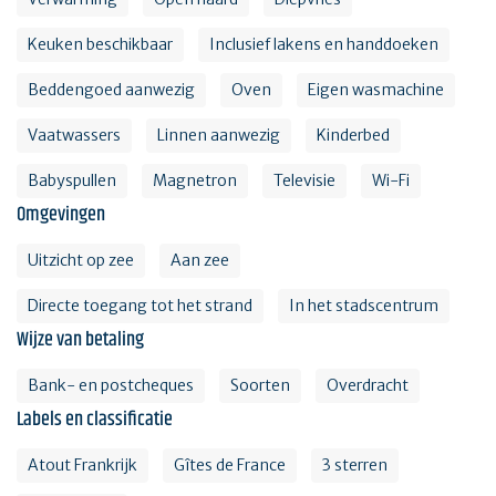
Keuken beschikbaar
Inclusief lakens en handdoeken
Beddengoed aanwezig
Oven
Eigen wasmachine
Vaatwassers
Linnen aanwezig
Kinderbed
Babyspullen
Magnetron
Televisie
Wi-Fi
Omgevingen
Uitzicht op zee
Aan zee
Directe toegang tot het strand
In het stadscentrum
Wijze van betaling
Bank- en postcheques
Soorten
Overdracht
Labels en classificatie
Atout Frankrijk
Gîtes de France
3 sterren