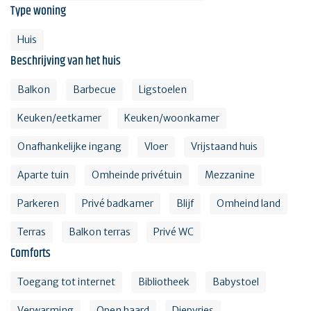
Type woning
Huis
Beschrijving van het huis
Balkon
Barbecue
Ligstoelen
Keuken/eetkamer
Keuken/woonkamer
Onafhankelijke ingang
Vloer
Vrijstaand huis
Aparte tuin
Omheinde privétuin
Mezzanine
Parkeren
Privé badkamer
Blijf
Omheind land
Terras
Balkon terras
Privé WC
Comforts
Toegang tot internet
Bibliotheek
Babystoel
Verwarming
Open haard
Diepvries