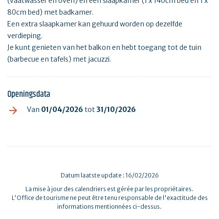
(vaatwasser en oven) en een slaapkamer (1 x 140cm bed en 1 x
80cm bed) met badkamer.
Een extra slaapkamer kan gehuurd worden op dezelfde
verdieping.
Je kunt genieten van het balkon en hebt toegang tot de tuin
(barbecue en tafels) met jacuzzi.
Openingsdata
Van
01/04/2026
tot
31/10/2026
Datum laatste update : 16/02/2026
La mise à jour des calendriers est gérée par les propriétaires.
L'Office de tourisme ne peut être tenu responsable de l'exactitude des
informations mentionnées ci-dessus.