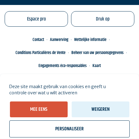
Espace pro
Druk op
Contact
Aanwerving
Wettelijke informatie
Conditions Particulières de Vente
Beheer van uw persoonsgegevens
Engagements éco-responsables
Kaart
Deze site maakt gebruik van cookies en geeft u
controle over wat u wilt activeren
MEE EENS
WEIGEREN
PERSONALISEER
wb_twilight
videocam
location_on