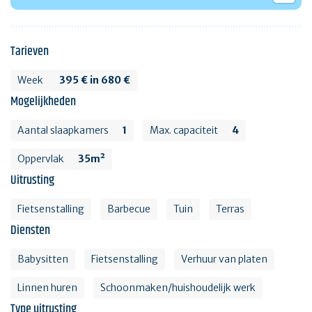
Tarieven
Week
395 € in 680 €
Mogelijkheden
Aantal slaapkamers
1
Max. capaciteit
4
Oppervlak
35m²
Uitrusting
Fietsenstalling
Barbecue
Tuin
Terras
Diensten
Babysitten
Fietsenstalling
Verhuur van platen
Linnen huren
Schoonmaken/huishoudelijk werk
Type uitrusting