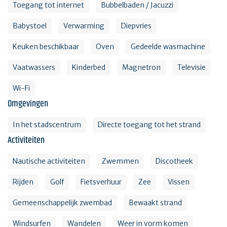
Toegang tot internet
Bubbelbaden / Jacuzzi
Babystoel
Verwarming
Diepvries
Keuken beschikbaar
Oven
Gedeelde wasmachine
Vaatwassers
Kinderbed
Magnetron
Televisie
Wi-Fi
Omgevingen
In het stadscentrum
Directe toegang tot het strand
Activiteiten
Nautische activiteiten
Zwemmen
Discotheek
Rijden
Golf
Fietsverhuur
Zee
Vissen
Gemeenschappelijk zwembad
Bewaakt strand
Windsurfen
Wandelen
Weer in vorm komen