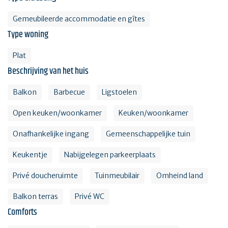
Gemeubileerde accommodatie en gîtes
Type woning
Plat
Beschrijving van het huis
Balkon
Barbecue
Ligstoelen
Open keuken/woonkamer
Keuken/woonkamer
Onafhankelijke ingang
Gemeenschappelijke tuin
Keukentje
Nabijgelegen parkeerplaats
Privé doucheruimte
Tuinmeubilair
Omheind land
Balkon terras
Privé WC
Comforts