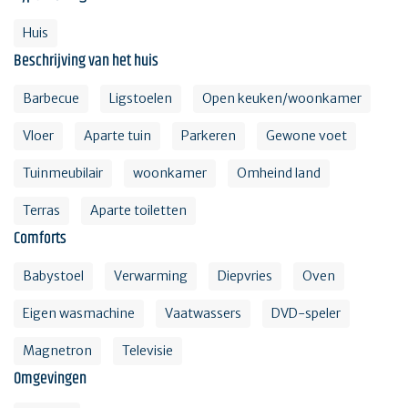
Huis
Beschrijving van het huis
Barbecue
Ligstoelen
Open keuken/woonkamer
Vloer
Aparte tuin
Parkeren
Gewone voet
Tuinmeubilair
woonkamer
Omheind land
Terras
Aparte toiletten
Comforts
Babystoel
Verwarming
Diepvries
Oven
Eigen wasmachine
Vaatwassers
DVD-speler
Magnetron
Televisie
Omgevingen