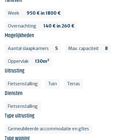
Tarieven
Week
950 € in 1800 €
Overnachting
140 € in 260 €
Mogelijkheden
Aantal slaapkamers
5
Max. capaciteit
8
Oppervlak
130m²
Uitrusting
Fietsenstalling
Tuin
Terras
Diensten
Fietsenstalling
Type uitrusting
Gemeubileerde accommodatie en gîtes
Type woning