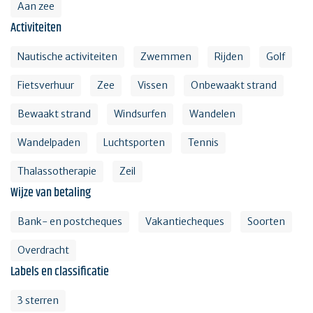
Aan zee
Activiteiten
Nautische activiteiten
Zwemmen
Rijden
Golf
Fietsverhuur
Zee
Vissen
Onbewaakt strand
Bewaakt strand
Windsurfen
Wandelen
Wandelpaden
Luchtsporten
Tennis
Thalassotherapie
Zeil
Wijze van betaling
Bank- en postcheques
Vakantiecheques
Soorten
Overdracht
Labels en classificatie
3 sterren