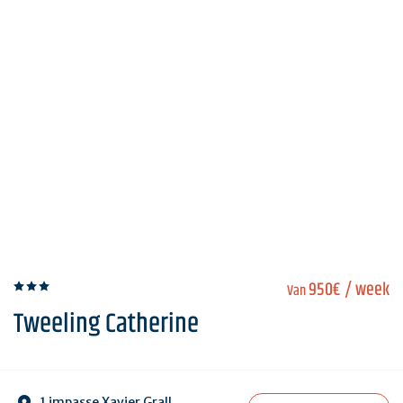
950€
/ week
Van
Tweeling Catherine
1 impasse Xavier Grall