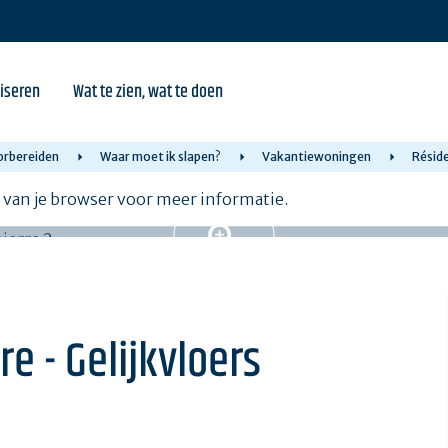
iseren
Wat te zien, wat te doen
oorbereiden
Waar moet ik slapen?
Vakantiewoningen
Réside
e van je browser voor meer informatie.
e - Gelijkvloers