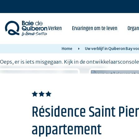
Skip
to
main
content
Verken
Ervaringen om te leven
Organ
Home
Uw verblijf in Quiberon Bay v
Oeps, er is iets misgegaan. Kijk in de ontwikkelaarsconsol
Résidence Saint Pierr
appartement