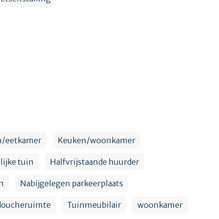
n/eetkamer
Keuken/woonkamer
ijke tuin
Halfvrijstaande huurder
n
Nabijgelegen parkeerplaats
 doucheruimte
Tuinmeubilair
woonkamer