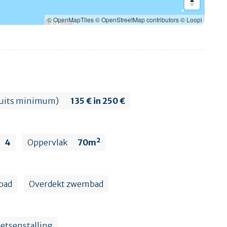
© OpenMapTiles
© OpenStreetMap contributors
© Loopi
 nuits minimum)
135 € in 250 €
4
Oppervlak
70m²
bad
Overdekt zwembad
ietsenstalling