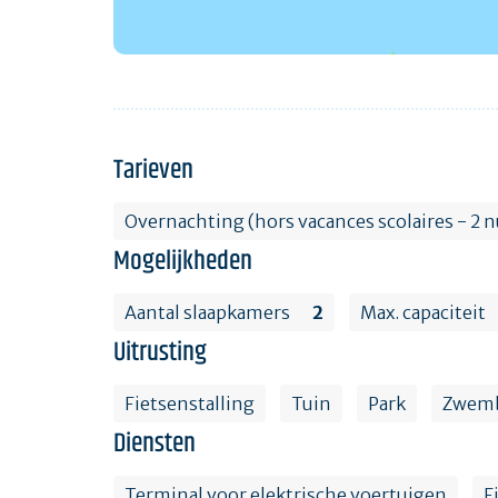
Tarieven
Overnachting (hors vacances scolaires - 2
Mogelijkheden
Aantal slaapkamers
2
Max. capaciteit
Uitrusting
Fietsenstalling
Tuin
Park
Zwem
Diensten
Terminal voor elektrische voertuigen
F