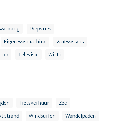
warming
Diepvries
Eigen wasmachine
Vaatwassers
ron
Televisie
Wi-Fi
ijden
Fietsverhuur
Zee
t strand
Windsurfen
Wandelpaden