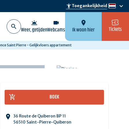
keyboard_arrow_down
accessibility_new
Toegankelijkheid
nl
wb_twilight
videocam
location_on
Tickets
Weer, getijden
Webcams
Ik woon hier
nce Saint Pierre - Gelijkvloers appartement
BOEK
36 Route de Quiberon BP 11
56510 Saint-Pierre-Quiberon