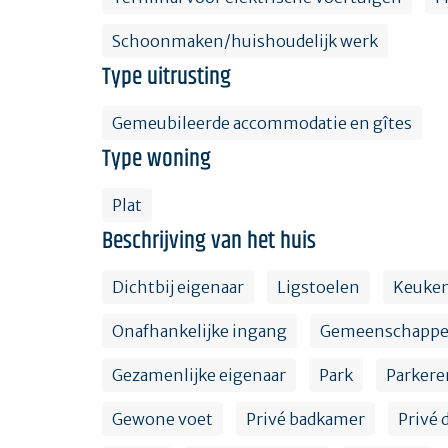
Schoonmaken/huishoudelijk werk
Type uitrusting
Gemeubileerde accommodatie en gîtes
Type woning
Plat
Beschrijving van het huis
Dichtbij eigenaar
Ligstoelen
Keuke
Onafhankelijke ingang
Gemeenschappel
Gezamenlijke eigenaar
Park
Parkere
Gewone voet
Privé badkamer
Privé