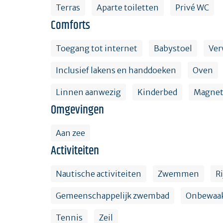
Terras
Aparte toiletten
Privé WC
Comforts
Toegang tot internet
Babystoel
Ver
Inclusief lakens en handdoeken
Oven
Linnen aanwezig
Kinderbed
Magnet
Omgevingen
Aan zee
Activiteiten
Nautische activiteiten
Zwemmen
R
Gemeenschappelijk zwembad
Onbewaak
Tennis
Zeil