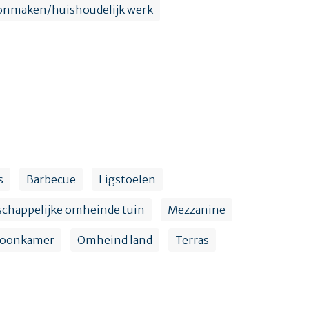
onmaken/huishoudelijk werk
s
Barbecue
Ligstoelen
happelijke omheinde tuin
Mezzanine
oonkamer
Omheind land
Terras