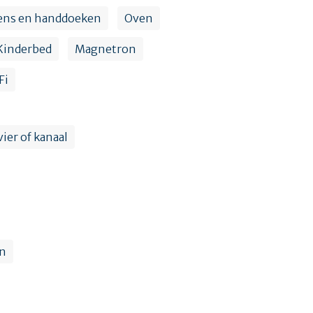
kens en handdoeken
Oven
Kinderbed
Magnetron
Fi
vier of kanaal
en