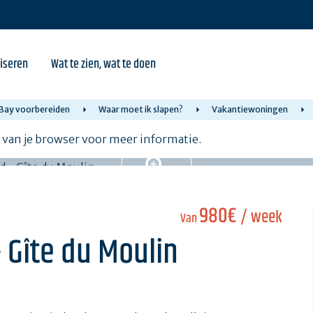
iseren
Wat te zien, wat te doen
n Bay voorbereiden
Waar moet ik slapen?
Vakantiewoningen
e van je browser voor meer informatie.
980€
/ week
Van
 Gîte du Moulin