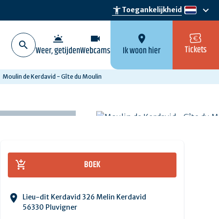
keyboard_arrow_down
accessibility_new
Toegankelijkheid
nl
wb_twilight
videocam
location_on
Tickets
Weer, getijden
Webcams
Ik woon hier
Moulin de Kerdavid - Gîte du Moulin
BOEK
Lieu-dit Kerdavid 326 Melin Kerdavid
56330 Pluvigner