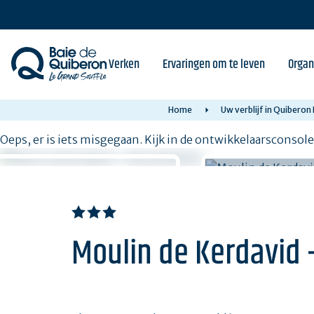
Skip
to
main
content
Verken
Ervaringen om te leven
Organ
Home
Uw verblijf in Quibero
Oeps, er is iets misgegaan. Kijk in de ontwikkelaarsconsol
Moulin de Kerdavid -