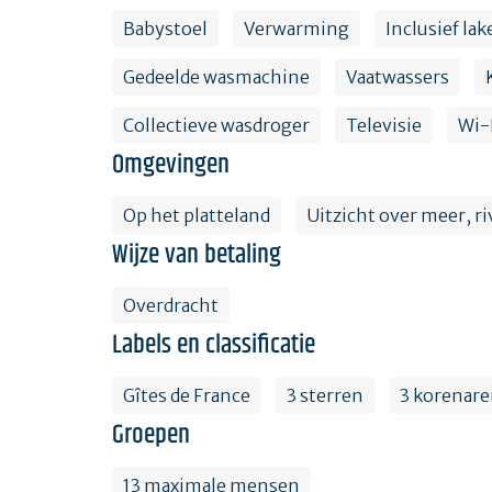
Babystoel
Verwarming
Inclusief la
Gedeelde wasmachine
Vaatwassers
Collectieve wasdroger
Televisie
Wi-
Omgevingen
Op het platteland
Uitzicht over meer, ri
Wijze van betaling
Overdracht
Labels en classificatie
Gîtes de France
3 sterren
3 korenar
Groepen
13 maximale mensen