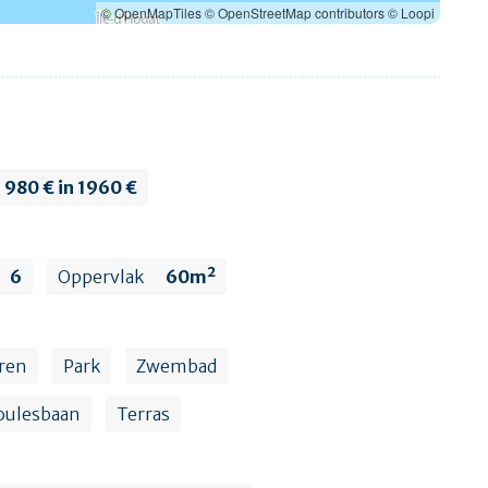
© OpenMapTiles
© OpenStreetMap contributors
© Loopi
980 € in 1960 €
6
Oppervlak
60m²
eren
Park
Zwembad
oulesbaan
Terras