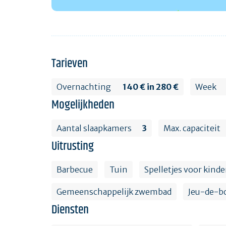
Tarieven
Overnachting
140 € in 280 €
Week
Mogelijkheden
Aantal slaapkamers
3
Max. capaciteit
Uitrusting
Barbecue
Tuin
Spelletjes voor kind
Gemeenschappelijk zwembad
Jeu-de-b
Diensten