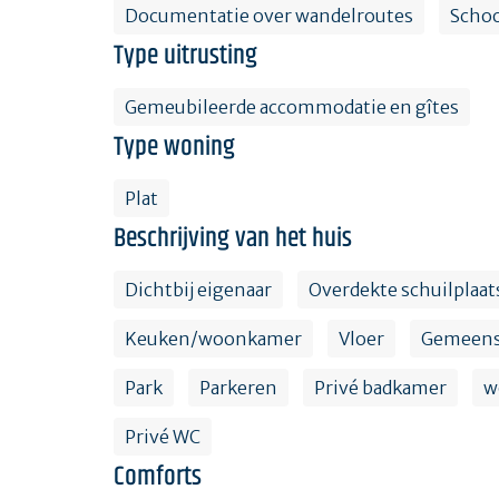
Documentatie over wandelroutes
Scho
Type uitrusting
Gemeubileerde accommodatie en gîtes
Type woning
Plat
Beschrijving van het huis
Dichtbij eigenaar
Overdekte schuilplaat
Keuken/woonkamer
Vloer
Gemeensc
Park
Parkeren
Privé badkamer
w
Privé WC
Comforts