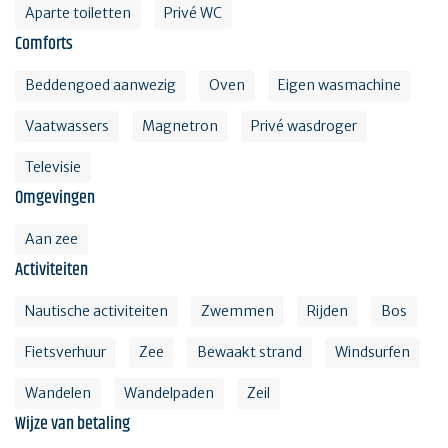
Aparte toiletten
Privé WC
Comforts
Beddengoed aanwezig
Oven
Eigen wasmachine
Vaatwassers
Magnetron
Privé wasdroger
Televisie
Omgevingen
Aan zee
Activiteiten
Nautische activiteiten
Zwemmen
Rijden
Bos
Fietsverhuur
Zee
Bewaakt strand
Windsurfen
Wandelen
Wandelpaden
Zeil
Wijze van betaling