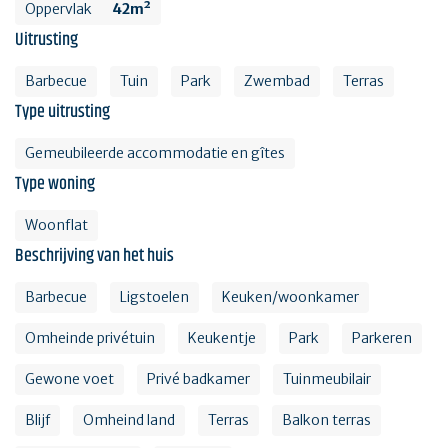
Oppervlak
42m²
Uitrusting
Barbecue
Tuin
Park
Zwembad
Terras
Type uitrusting
Gemeubileerde accommodatie en gîtes
Type woning
Woonflat
Beschrijving van het huis
Barbecue
Ligstoelen
Keuken/woonkamer
Omheinde privétuin
Keukentje
Park
Parkeren
Gewone voet
Privé badkamer
Tuinmeubilair
Blijf
Omheind land
Terras
Balkon terras