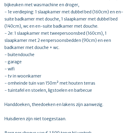
bijkeuken met wasmachine en droger,
- 1e verdieping: 1 slaapkamer met dubbel bed (160cm) en en-
suite badkamer met douche, 1 slaapkamer met dubbel bed
(140cm), wc en en-suite badkamer met douche.
- 2e: 1 slaapkamer met tweepersoonsbed (160cm), 1
slaapkamer met 2 eenpersoonsbedden (90cm) en een
badkamer met douche + wc.
- buitendouche
- garage
- wifi
- tv in woonkamer
- omheinde tuin van 150m² met houten terras
- tuintafel en stoelen, ligstoelen en barbecue
Handdoeken, theedoeken en lakens zijn aanwezig.
Huisdieren zijn niet toegestaan.
Borg per cheque van € 1.500 terug bij vertrek.