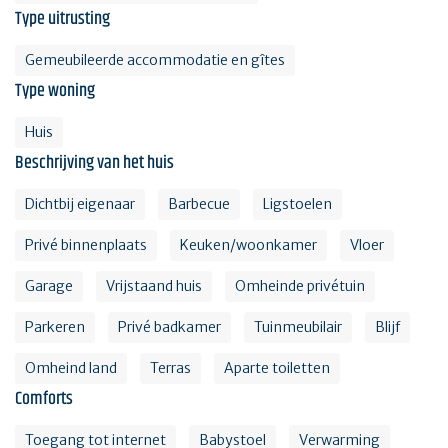
Type uitrusting
Gemeubileerde accommodatie en gîtes
Type woning
Huis
Beschrijving van het huis
Dichtbij eigenaar
Barbecue
Ligstoelen
Privé binnenplaats
Keuken/woonkamer
Vloer
Garage
Vrijstaand huis
Omheinde privétuin
Parkeren
Privé badkamer
Tuinmeubilair
Blijf
Omheind land
Terras
Aparte toiletten
Comforts
Toegang tot internet
Babystoel
Verwarming