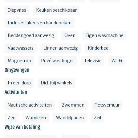
Diepvries
Keuken beschikbaar
Inclusief lakens en handdoeken
Beddengoed aanwezig
Oven
Eigen wasmachine
Vaatwassers
Linnen aanwezig
Kinderbed
Magnetron
Privé wasdroger
Televisie
Wi-Fi
Omgevingen
In een dorp
Dichtbij winkels
Activiteiten
Nautische activiteiten
Zwemmen
Fietsverhuur
Zee
Wandelen
Wandelpaden
Zeil
Wijze van betaling