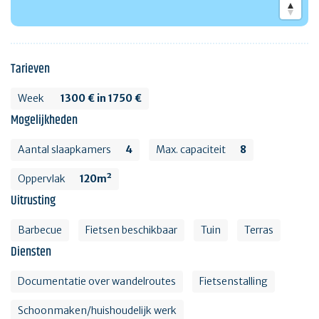
Tarieven
Week
1300 € in 1750 €
Mogelijkheden
Aantal slaapkamers
4
Max. capaciteit
8
Oppervlak
120m²
Uitrusting
Barbecue
Fietsen beschikbaar
Tuin
Terras
Diensten
Documentatie over wandelroutes
Fietsenstalling
Schoonmaken/huishoudelijk werk