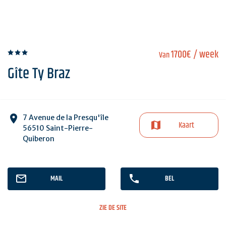
1700€
/ week
Van
Gîte Ty Braz
7 Avenue de la Presqu'île
Kaart
56510 Saint-Pierre-
Quiberon
MAIL
BEL
ZIE DE SITE