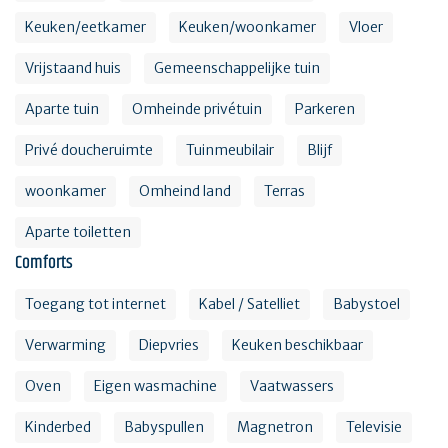
Keuken/eetkamer
Keuken/woonkamer
Vloer
Vrijstaand huis
Gemeenschappelijke tuin
Aparte tuin
Omheinde privétuin
Parkeren
Privé doucheruimte
Tuinmeubilair
Blijf
woonkamer
Omheind land
Terras
Aparte toiletten
Comforts
Toegang tot internet
Kabel / Satelliet
Babystoel
Verwarming
Diepvries
Keuken beschikbaar
Oven
Eigen wasmachine
Vaatwassers
Kinderbed
Babyspullen
Magnetron
Televisie