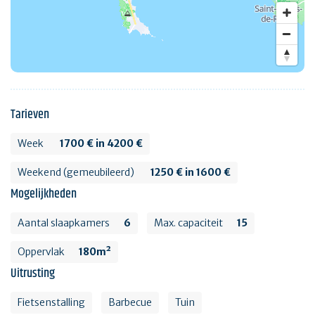
Tarieven
Week
1700 € in 4200 €
Weekend (gemeubileerd)
1250 € in 1600 €
Mogelijkheden
Aantal slaapkamers
6
Max. capaciteit
15
Oppervlak
180m²
Uitrusting
Fietsenstalling
Barbecue
Tuin