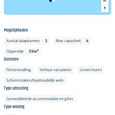
Mogelijkheden
Aantal slaapkamers
2
Max. capaciteit
4
Oppervlak
55m²
Diensten
Fietsenstalling
Verhuur van platen
Linnen huren
Schoonmaken/huishoudelijk werk
Type uitrusting
Gemeubileerde accommodatie en gîtes
Type woning