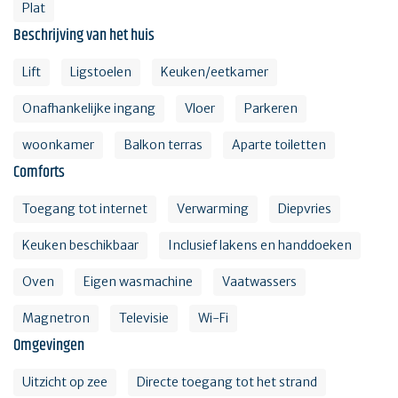
Plat
Beschrijving van het huis
Lift
Ligstoelen
Keuken/eetkamer
Onafhankelijke ingang
Vloer
Parkeren
woonkamer
Balkon terras
Aparte toiletten
Comforts
Toegang tot internet
Verwarming
Diepvries
Keuken beschikbaar
Inclusief lakens en handdoeken
Oven
Eigen wasmachine
Vaatwassers
Magnetron
Televisie
Wi-Fi
Omgevingen
Uitzicht op zee
Directe toegang tot het strand