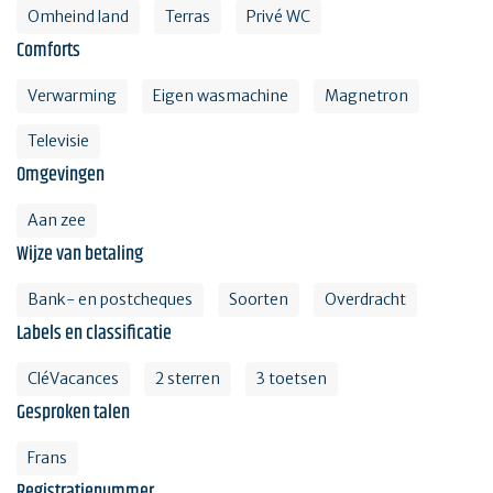
Omheind land
Terras
Privé WC
Comforts
Verwarming
Eigen wasmachine
Magnetron
Televisie
Omgevingen
Aan zee
Wijze van betaling
Bank- en postcheques
Soorten
Overdracht
Labels en classificatie
CléVacances
2 sterren
3 toetsen
Gesproken talen
Frans
Registratienummer