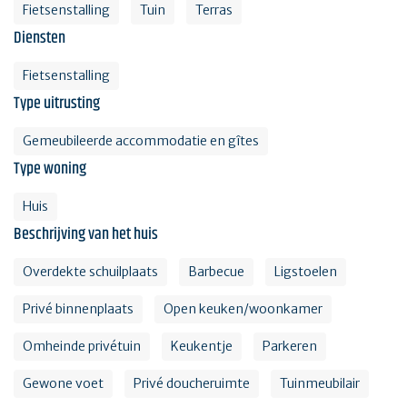
Fietsenstalling
Tuin
Terras
Diensten
Fietsenstalling
Type uitrusting
Gemeubileerde accommodatie en gîtes
Type woning
Huis
Beschrijving van het huis
Overdekte schuilplaats
Barbecue
Ligstoelen
Privé binnenplaats
Open keuken/woonkamer
Omheinde privétuin
Keukentje
Parkeren
Gewone voet
Privé doucheruimte
Tuinmeubilair