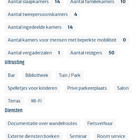
Aantal slaapkamers
14
Aantal familiekamers
10
Aantal tweepersoonskamers
4
Aantal ingedeelde kamers
14
Aantal kamers voor mensen met beperkte mobiliteit
0
Aantal vergaderzalen
1
Aantal reizigers
50
Uitrusting
Bar
Bibliotheek
Tuin / Park
Spelletjes voor kinderen
Prive parkeerplaats
Salon
Terras
Wi-Fi
Diensten
Documentatie over wandelroutes
Fietsverhuur
Externe diensten boeken
Seminar
Room service