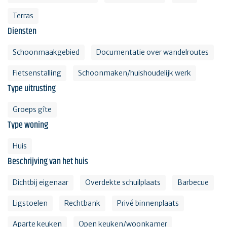
Terras
Diensten
Schoonmaakgebied
Documentatie over wandelroutes
Fietsenstalling
Schoonmaken/huishoudelijk werk
Type uitrusting
Groeps gîte
Type woning
Huis
Beschrijving van het huis
Dichtbij eigenaar
Overdekte schuilplaats
Barbecue
Ligstoelen
Rechtbank
Privé binnenplaats
Aparte keuken
Open keuken/woonkamer