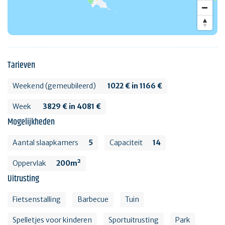
Tarieven
Weekend (gemeubileerd)
1022 € in 1166 €
Week
3829 € in 4081 €
Mogelijkheden
Aantal slaapkamers
5
Capaciteit
14
Oppervlak
200m²
Uitrusting
Fietsenstalling
Barbecue
Tuin
Spelletjes voor kinderen
Sportuitrusting
Park