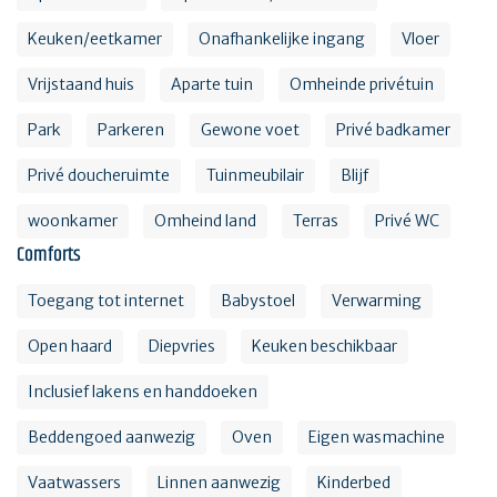
Keuken/eetkamer
Onafhankelijke ingang
Vloer
Vrijstaand huis
Aparte tuin
Omheinde privétuin
Park
Parkeren
Gewone voet
Privé badkamer
Privé doucheruimte
Tuinmeubilair
Blijf
woonkamer
Omheind land
Terras
Privé WC
Comforts
Toegang tot internet
Babystoel
Verwarming
Open haard
Diepvries
Keuken beschikbaar
Inclusief lakens en handdoeken
Beddengoed aanwezig
Oven
Eigen wasmachine
Vaatwassers
Linnen aanwezig
Kinderbed