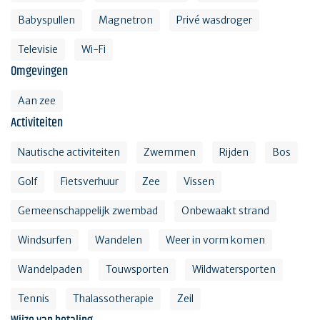
Babyspullen
Magnetron
Privé wasdroger
Televisie
Wi-Fi
Omgevingen
Aan zee
Activiteiten
Nautische activiteiten
Zwemmen
Rijden
Bos
Golf
Fietsverhuur
Zee
Vissen
Gemeenschappelijk zwembad
Onbewaakt strand
Windsurfen
Wandelen
Weer in vorm komen
Wandelpaden
Touwsporten
Wildwatersporten
Tennis
Thalassotherapie
Zeil