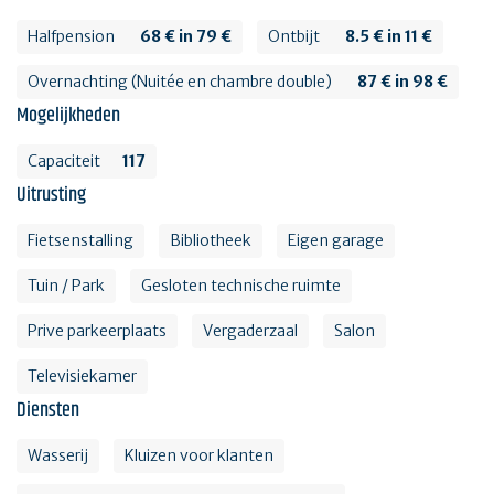
Halfpension
68 € in 79 €
Ontbijt
8.5 € in 11 €
Overnachting (Nuitée en chambre double)
87 € in 98 €
Mogelijkheden
Capaciteit
117
Uitrusting
Fietsenstalling
Bibliotheek
Eigen garage
Tuin / Park
Gesloten technische ruimte
Prive parkeerplaats
Vergaderzaal
Salon
Televisiekamer
Diensten
Wasserij
Kluizen voor klanten