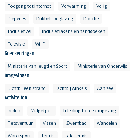
Toegang tot internet
Verwarming
Veilig
Diepvries
Dubbele beglazing
Douche
Inclusief vel
Inclusief lakens en handdoeken
Televisie
Wi-Fi
Goedkeuringen
Ministerie van Jeugd en Sport
Ministerie van Onderwijs
Omgevingen
Dichtbij een strand
Dichtbij winkels
Aan zee
Activiteiten
Rijden
Midgetgolf
Inleiding tot de omgeving
Fietsverhuur
Vissen
Zwembad
Wandelen
Watersport
Tennis
Tafeltennis