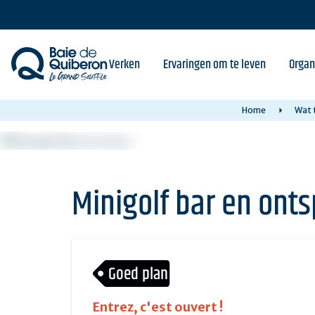
Skip
to
main
content
Verken
Ervaringen om te leven
Organ
Home
Wat t
Minigolf bar en ont
Goed plan
Entrez, c'est ouvert !