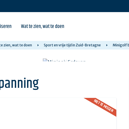
iseren
Wat te zien, wat te doen
e zien, wat te doen
Sport en vrije tijd in Zuid-Bretagne
Minigolf 
spanning
NIET TE MISSEN