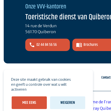
Onze VVV-kantoren
Toeristische dienst van Quibero
14 rue de Verdun
56170 Quiberon
02 44 84 56 56
Brochures
Espace pro
Druk op
Contact
Deze site maakt gebruik van cookies
en geeft u controle over wat u wilt
activeren
MEE EENS
WEIGEREN