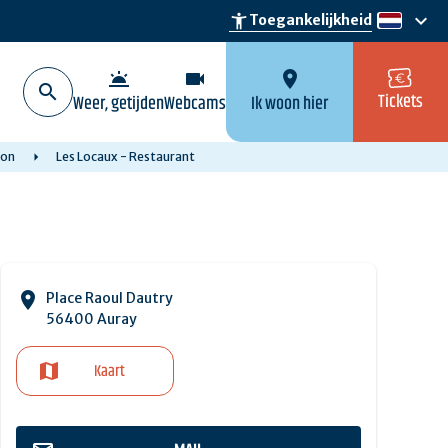
keyboard_arrow_down
accessibility_new
Toegankelijkheid
nl
wb_twilight
videocam
location_on
Tickets
Weer, getijden
Webcams
Ik woon hier
ron
Les Locaux - Restaurant
Place Raoul Dautry
56400 Auray
Kaart