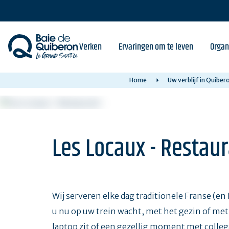
Skip
to
main
content
Verken
Ervaringen om te leven
Organ
Home
Uw verblijf in Quibe
Les Locaux - Restau
Wij serveren elke dag traditionele Franse (e
u nu op uw trein wacht, met het gezin of met
laptop zit of een gezellig moment met collega’s