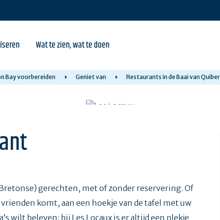
iseren
Wat te zien, wat te doen
ron Bay voorbereiden
Geniet van
Restaurants in de Baai van Quibe
rant
n Bretonse) gerechten, met of zonder reservering. Of
 vrienden komt, aan een hoekje van de tafel met uw
 wilt beleven: bij Les Locaux is er altijd een plekje