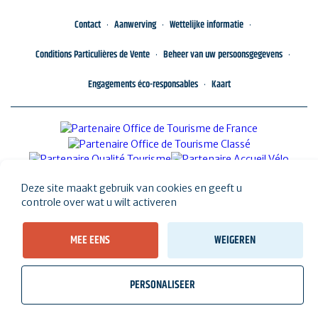
Contact
Aanwerving
Wettelijke informatie
Conditions Particulières de Vente
Beheer van uw persoonsgegevens
Engagements éco-responsables
Kaart
Deze site maakt gebruik van cookies en geeft u
controle over wat u wilt activeren
MEE EENS
WEIGEREN
PERSONALISEER
wb_twilight
videocam
location_on
Tickets
Weer, getijden
Webcams
Ik woon hier