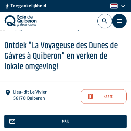
Skip
keyboard_arrow_down
accessibility_new
Toegankelijkheid
nl
to
main
content
Ontdek "La Voyageuse des Dunes de
Gâvres à Quiberon" en verken de
lokale omgeving!
Lieu-dit Le Vivier
Kaart
56170 Quiberon
MAIL