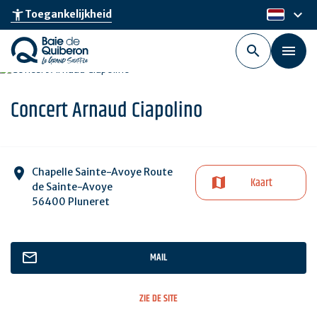
Skip
keyboard_arrow_down
accessibility_new
Toegankelijkheid
nl
to
main
content
Concert Arnaud Ciapolino
Chapelle Sainte-Avoye Route
Kaart
de Sainte-Avoye
56400 Pluneret
MAIL
ZIE DE SITE