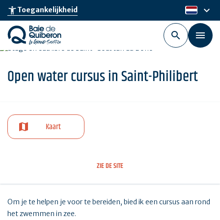
Skip
keyboard_arrow_down
accessibility_new
Toegankelijkheid
nl
to
main
content
Open water cursus in Saint-Philibert
Kaart
ZIE DE SITE
Om je te helpen je voor te bereiden, bied ik een cursus aan rond
het zwemmen in zee.