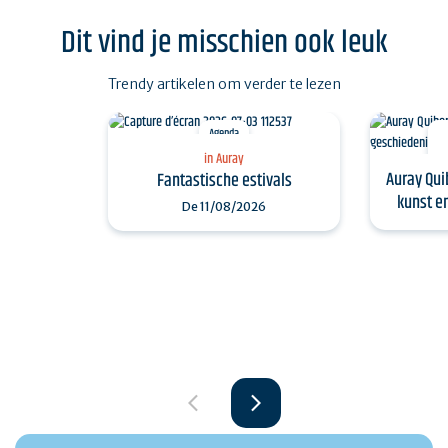
Dit vind je misschien ook leuk
Trendy artikelen om verder te lezen
Agenda
in Auray
Auray Qui
Fantastische estivals
kunst e
De
11/08/2026