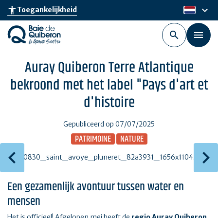
Skip
keyboard_arrow_down
accessibility_new
Toegankelijkheid
nl
to
main
content
Auray Quiberon Terre Atlantique
bekroond met het label "Pays d'art et
d'histoire
Gepubliceerd op 07/07/2025
PATRIMOINE
NATURE
Een gezamenlijk avontuur tussen water en
mensen
Het is officieel! Afgelopen mei heeft de
regio Auray Quiberon