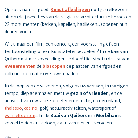
Op zoek naar erfgoed,
Kunst afleidingen
nodigt u elke zomer
uit om de juweeltjes van de religieuze architectuur te bezoeken.
22 monumenten (kerken, kapellen, basilieken...) openen hun
deuren voor u.
Wilt u naar een film, een concert, een voorstelling of een
tentoonstelling of een kunstatelier bezoeken? In de baai van
Quiberon zijn er zoveel dingen te doen! Hier vindt u de lijst van
evenementen
de
bioscopen
de plaatsen van erfgoed en
cultuur, informatie over zwembaden...
In de loop van de seizoenen, volgens uw wensen, in uw eigen
tempo, diep ademhalen met uw
gezin of vrienden
, en de
activiteit van uw keuze beoefenen: een dag op een eiland,
thalasso
,
casino
, golf, natuuractiviteiten, watersport of
wandeltochten
... In de
Baai van Quiberon
in
Morbihan
is
zoveel te zien en te doen, dat u zich niet zult vervelen!