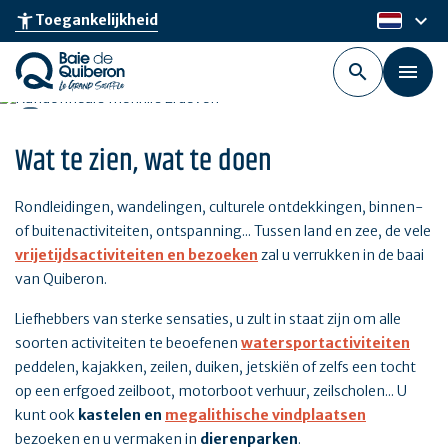
Skip
keyboard_arrow_down
accessibility_new
Toegankelijkheid
nl
to
main
content
Wat te zien, wat te doen
Rondleidingen, wandelingen, culturele ontdekkingen, binnen-
of buitenactiviteiten, ontspanning... Tussen land en zee, de vele
vrijetijdsactiviteiten en bezoeken
zal u verrukken in de baai
van Quiberon.
Liefhebbers van sterke sensaties, u zult in staat zijn om alle
soorten activiteiten te beoefenen
watersportactiviteiten
peddelen, kajakken, zeilen, duiken, jetskiën of zelfs een tocht
op een erfgoed zeilboot, motorboot verhuur, zeilscholen... U
kunt ook
kastelen en
megalithische vindplaatsen
bezoeken en u vermaken in
dierenparken
.