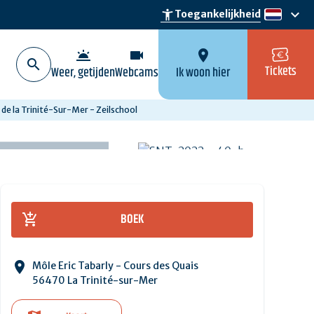
keyboard_arrow_down
accessibility_new
Toegankelijkheid
nl
wb_twilight
videocam
location_on
Tickets
Weer, getijden
Webcams
Ik woon hier
de la Trinité-Sur-Mer - Zeilschool
BOEK
Môle Eric Tabarly - Cours des Quais
56470 La Trinité-sur-Mer