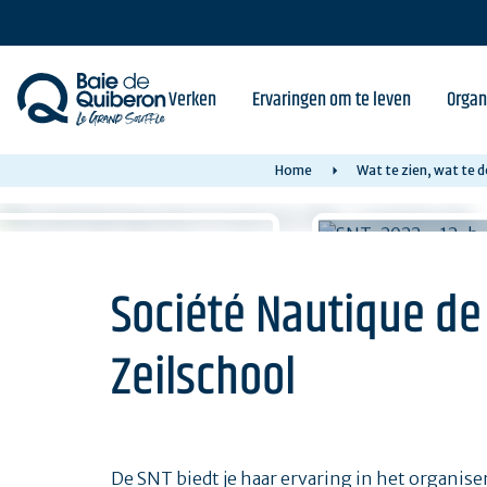
Skip
to
main
content
Verken
Ervaringen om te leven
Organ
Home
Wat te zien, wat te 
Société Nautique de 
Zeilschool
De SNT biedt je haar ervaring in het organis