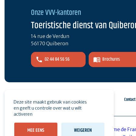
Onze VVV-kantoren
Toeristische dienst van Quibero
14 rue de Verdun
56170 Quiberon
02 44 84 56 56
Brochures
Espace pro
Druk op
Contact
Deze site maakt gebruik van cookies
en geeft u controle over wat u wilt
activeren
MEE EENS
WEIGEREN