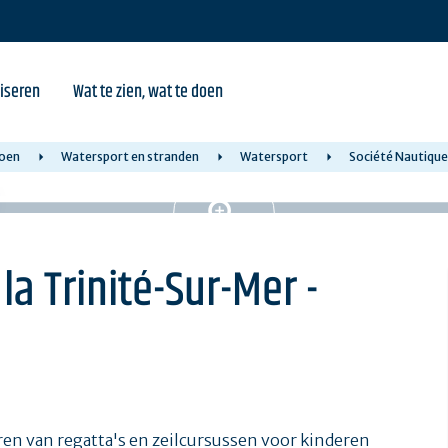
iseren
Wat te zien, wat te doen
doen
Watersport en stranden
Watersport
Société Nautique 
la Trinité-Sur-Mer -
eren van regatta's en zeilcursussen voor kinderen