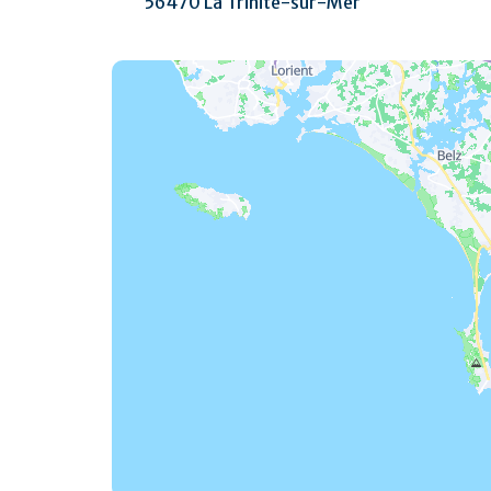
56470 La Trinité-sur-Mer