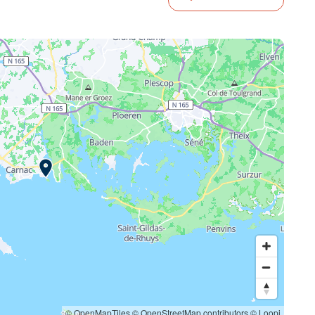
© OpenMapTiles
© OpenStreetMap contributors
© Loopi