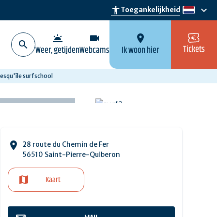
keyboard_arrow_down
accessibility_new
Toegankelijkheid
nl
wb_twilight
videocam
location_on
Tickets
Weer, getijden
Webcams
Ik woon hier
esqu'île surfschool
28 route du Chemin de Fer
56510 Saint-Pierre-Quiberon
Kaart