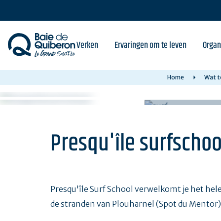
Skip
to
main
content
Verken
Ervaringen om te leven
Organ
Home
Wat t
Presqu'île surfschoo
Presqu'île Surf School verwelkomt je het hel
de stranden van Plouharnel (Spot du Mentor)