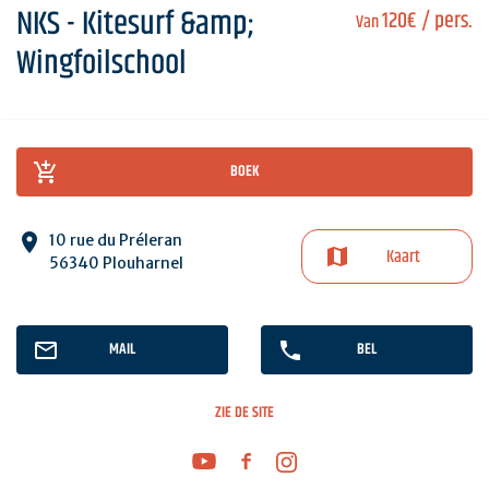
NKS - Kitesurf &amp;
120€
/ pers.
Van
Wingfoilschool
BOEK
10 rue du Préleran
Kaart
56340 Plouharnel
MAIL
BEL
ZIE DE SITE