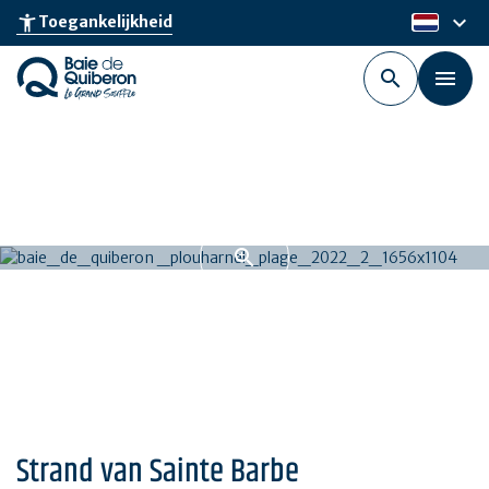
Skip
keyboard_arrow_down
accessibility_new
Toegankelijkheid
nl
to
main
content
Strand van Sainte Barbe