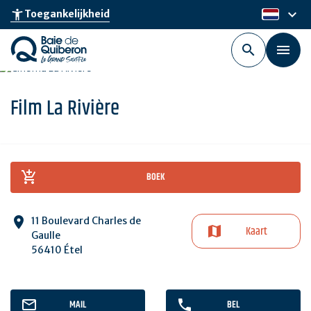
Skip
keyboard_arrow_down
accessibility_new
Toegankelijkheid
nl
to
main
content
Film La Rivière
BOEK
11 Boulevard Charles de
Kaart
Gaulle
56410 Étel
MAIL
BEL