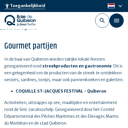
Skip
keyboard_arrow_down
accessibility_new
Toegankelijkheid
nl
to
main
content
Gourmet partijen
In de baai van Quiberon worden talrijke lokale feesten
georganiseerd rond
streekproducten en gastronomie
. Dit is
een gelegenheid om de producten van de streek te ontdekken:
oesters, sardines, tonijn, maar ook pannenkoeken en galetten.
COQUILLE ST-JACQUES FESTIVAL - Quiberon
Activiteiten, uitstapjes op zee, maaltijden en entertainment
rond de Sint-Jacobsschelp. Georganiseerd door het Comité
Départemental des Pêches Maritimes et des Elevages Marins
du Morbihan en de stad Quiberon.