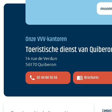
monmai
Onze VVV-kantoren
Toeristische dienst van Quibero
14 rue de Verdun
56170 Quiberon
02 44 84 56 56
Brochures
Espace pro
Druk op
Contact