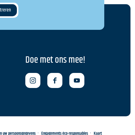
Doe met ons mee!
an uw persoonsgegevens
Engagements éco-responsables
Kaart