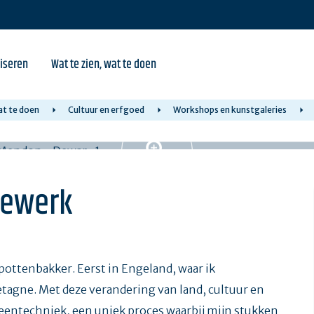
iseren
Wat te zien, wat te doen
at te doen
Cultuur en erfgoed
Workshops en kunstgaleries
dewerk
pottenbakker. Eerst in Engeland, waar ik
etagne. Met deze verandering van land, cultuur en
steentechniek, een uniek proces waarbij mijn stukken