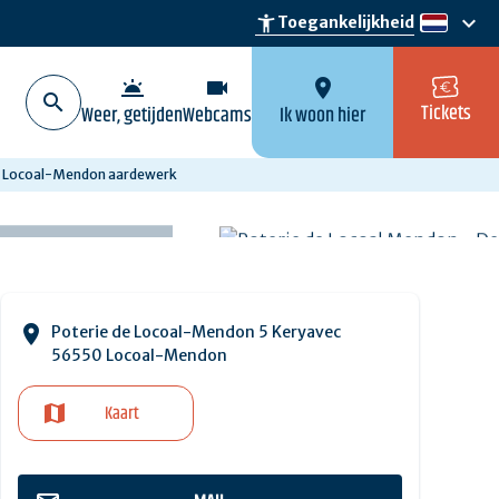
keyboard_arrow_down
accessibility_new
Toegankelijkheid
nl
wb_twilight
videocam
location_on
Tickets
Weer, getijden
Webcams
Ik woon hier
Locoal-Mendon aardewerk
Poterie de Locoal-Mendon 5 Keryavec
56550 Locoal-Mendon
Kaart