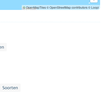
© OpenMapTiles
© OpenStreetMap contributors
© Loopi
en
Soorten