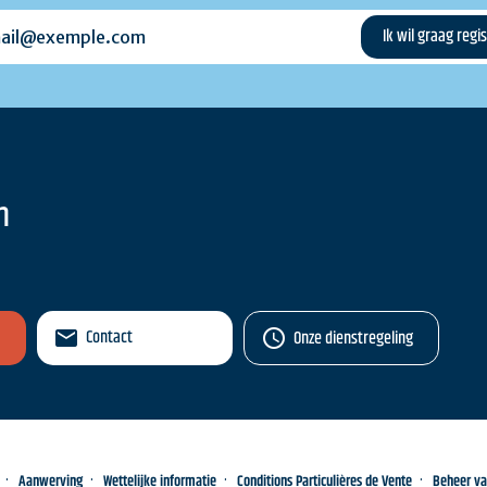
l@exemple.com
n
Contact
Onze dienstregeling
Aanwerving
Wettelijke informatie
Conditions Particulières de Vente
Beheer v