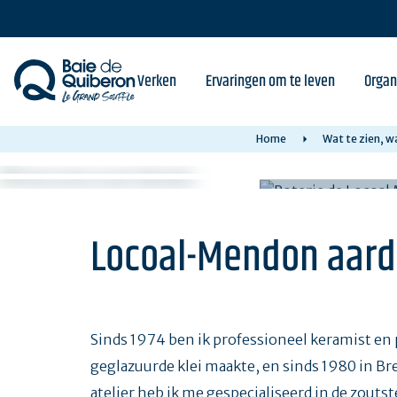
Skip
to
main
content
Verken
Ervaringen om te leven
Organ
Home
Wat te zien, w
Locoal-Mendon aar
Sinds 1974 ben ik professioneel keramist en 
geglazuurde klei maakte, en sinds 1980 in Br
atelier heb ik me gespecialiseerd in de zout