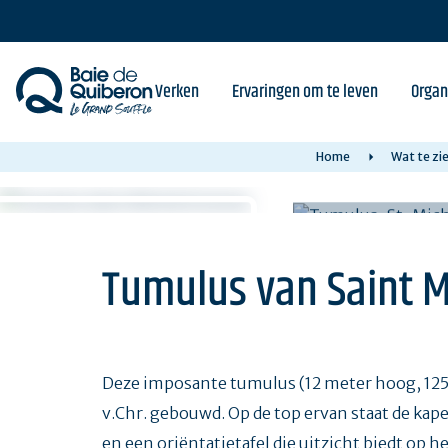
Skip
to
main
content
Verken
Ervaringen om te leven
Organ
Home
Wat te zi
Tumulus van Saint M
Deze imposante tumulus (12 meter hoog, 125
v.Chr. gebouwd. Op de top ervan staat de kap
en een oriëntatietafel die uitzicht biedt op h