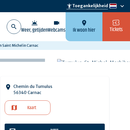
keyboard_arrow_down
accessibility_new
Toegankelijkheid
nl
wb_twilight
videocam
location_on
Tickets
Weer, getijden
Webcams
Ik woon hier
 Saint Michel in Carnac
Chemin du Tumulus
56340 Carnac
Kaart