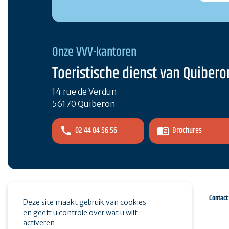
Onze VVV-kantoren
Toeristische dienst van Quibero
14 rue de Verdun
56170 Quiberon
02 44 84 56 56
Brochures
Espace pro
Druk op
Contact
Deze site maakt gebruik van cookies
en geeft u controle over wat u wilt
activeren