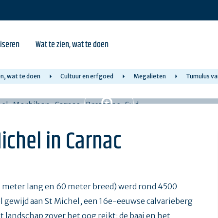
iseren
Wat te zien, wat te doen
en, wat te doen
Cultuur en erfgoed
Megalieten
Tumulus van
ichel in Carnac
 meter lang en 60 meter breed) werd rond 4500
el gewijd aan St Michel, een 16e-eeuwse calvarieberg
et landschap zover het oog reikt: de baai en het