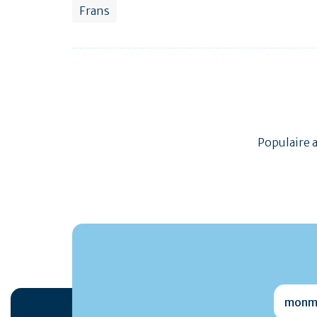
Frans
Populaire 
monmai