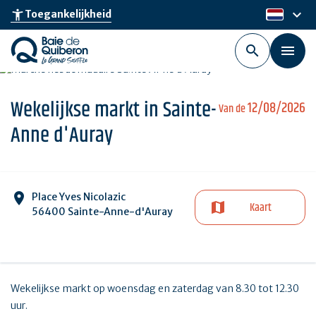
Skip
keyboard_arrow_down
accessibility_new
Toegankelijkheid
nl
to
main
content
Wekelijkse markt in Sainte-
12/08/2026
Van de
Anne d'Auray
Place Yves Nicolazic
Kaart
56400 Sainte-Anne-d'Auray
Wekelijkse markt op woensdag en zaterdag van 8.30 tot 12.30
uur.