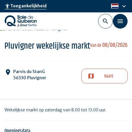
Skip
keyboard_arrow_down
accessibility_new
Toegankelijkheid
nl
to
main
content
Pluvigner wekelijkse markt
08/08/2026
Van de
Parvis du StanG
Kaart
56330 Pluvigner
Wekelijkse markt op zaterdag van 8.00 tot 13.00 uur.
Openingsdata