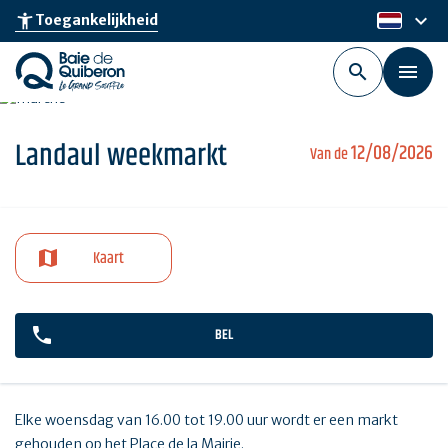
Skip
keyboard_arrow_down
accessibility_new
Toegankelijkheid
nl
to
main
content
Landaul weekmarkt
12/08/2026
Van de
Kaart
BEL
Elke woensdag van 16.00 tot 19.00 uur wordt er een markt
gehouden op het Place de la Mairie.