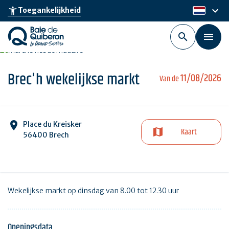
Skip
keyboard_arrow_down
accessibility_new
Toegankelijkheid
nl
to
main
content
Brec'h wekelijkse markt
11/08/2026
Van de
Place du Kreisker
Kaart
56400 Brech
Wekelijkse markt op dinsdag van 8.00 tot 12.30 uur
Openingsdata