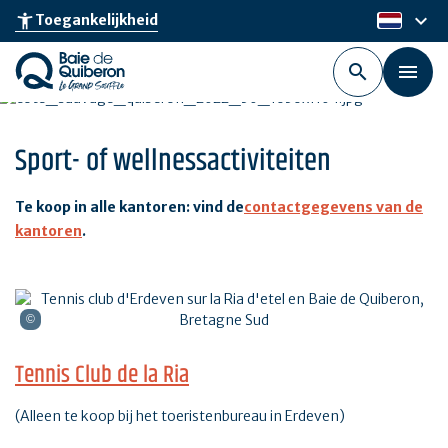
Skip
keyboard_arrow_down
accessibility_new
Toegankelijkheid
nl
to
main
content
Sport- of wellnessactiviteiten
Te koop in alle kantoren: vind de
contactgegevens van de
kantoren
.
Tennis Club de la Ria
(Alleen te koop bij het toeristenbureau in Erdeven)