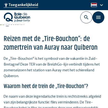
Skip
keyboard_arrow_down
accessibility_new
Toegankelijkheid
nl
to
main
content
Reizen met de „Tire-Bouchon”: de
zomertrein van Auray naar Quiberon
De „Tire-Bouchon“ is het symbool van de vakantie in Zuid-
Bretagne! Deze TER van de BreizhGo-lijn verbindt tijdens het
zomerseizoen het station van Auray met het schiereiland
Quiberon.
Waarom heet de trein de „Tire-Bouchon“?
De naam van deze legendarische trein is rechtstreeks afgeleid
van zijn belangrijkste functie: files verminderen. De Tire-
Bouchon helpt je files te omzeilen door een milieuvriendelijk,