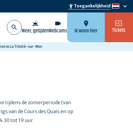
keyboard_arrow_down
accessibility_new
Toegankelijkheid
nl
wb_twilight
videocam
location_on
Tickets
Weer, getijden
Webcams
Ik woon hier
ren in La Trinité-sur-Mer
lve tijdens de zomerperiode (van
kings van de Cours des Quais en op
4.30 tot 19 uur.