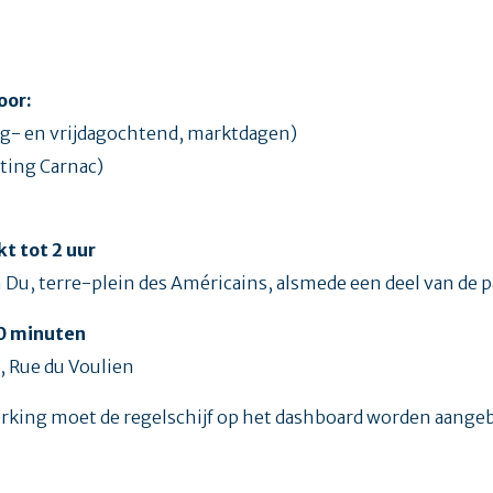
oor:
ag- en vrijdagochtend, marktdagen)
hting Carnac)
t tot 2 uur
Du, terre-plein des Américains, alsmede een deel van de p
10 minuten
, Rue du Voulien
erking moet de regelschijf op het dashboard worden aange