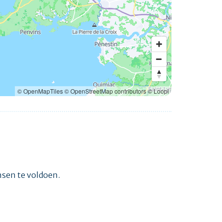
© OpenMapTiles
© OpenStreetMap contributors
© Loopi
ensen te voldoen.