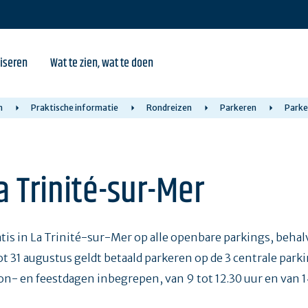
iseren
Wat te zien, wat te doen
n
Praktische informatie
Rondreizen
Parkeren
Parke
a Trinité-sur-Mer
ratis in La Trinité-sur-Mer op alle openbare parkings, beha
li tot 31 augustus geldt betaald parkeren op de 3 centrale par
zon- en feestdagen inbegrepen, van 9 tot 12.30 uur en van 1