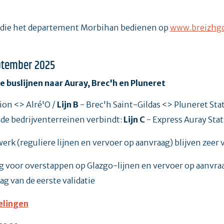
en die het departement Morbihan bedienen op
www.breizhg
eptember 2025
e buslijnen naar Auray, Brec'h en Pluneret
ion <> Alré'O /
Lijn B
- Brec'h Saint-Gildas <> Pluneret St
t de bedrijventerreinen verbindt:
Lijn C
- Express Auray Stat
rk (reguliere lijnen en vervoer op aanvraag) blijven zeer 
ldig voor overstappen op Glazgo-lijnen en vervoer op aanvra
ag van de eerste validatie
elingen