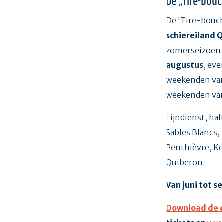
De „Tire-bou
De 'Tire-bouc
schiereiland 
zomerseizoen. H
augustus
, eve
weekenden van
weekenden va
Lijndienst, ha
Sables Blancs,
Penthièvre, K
Quiberon.
Van juni tot 
Download de 