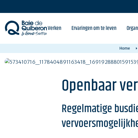
Skip
to
main
content
Verken
Ervaringen om te leven
Organ
Home
Openbaar ver
Regelmatige busdien
vervoersmogelijkhed