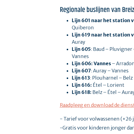
Regionale buslijnen van Brei
Lijn 601 naar het station 
Quiberon
Lijn 619 naar het station 
Auray
Lijn 605
: Baud – Pluvigner
Vannes
Lijn 606: Vannes
– Arradon
Lijn 607
: Auray – Vannes
Lijn 613
: Plouharnel – Belz
Lijn 616:
Étel – Lorient
Lijn 618:
Belz – Étel – Aura
Raadpleeg en download de dienst
- Tarief voor volwassenen (+26 jaa
-Gratis voor kinderen jonger da