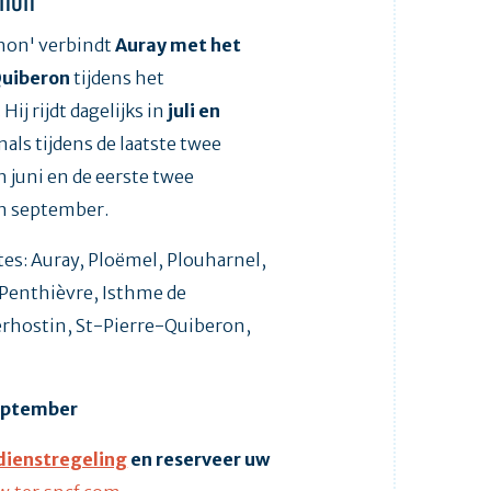
chon”
hon' verbindt
Auray met het
Quiberon
tijdens het
ij rijdt dagelijks in
juli en
nals tijdens de laatste twee
 juni en de eerste twee
n september.
ltes: Auray, Ploëmel, Plouharnel,
 Penthièvre, Isthme de
erhostin, St-Pierre-Quiberon,
september
dienstregeling
en reserveer uw