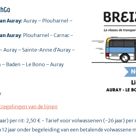
zhGo
van Auray:
Auray – Plouharnel –
van Auray
: Plouharnel - Carnac -
 – Auray – Sainte-Anne d’Auray –
 – Baden – Le Bono – Auray
y
regelingen van de lijnen
r) per rit: 2,50 € - Tarief voor volwassenen (-26 jaar) per r
n 12 jaar onder begeleiding van een betalende volwassene 