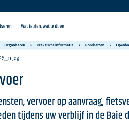
iseren
Wat te zien, wat te doen
Organiseren
Praktische informatie
Rondreizen
Openba
voer
sten, vervoer op aanvraag, fietsver
en tijdens uw verblijf in de Baie 