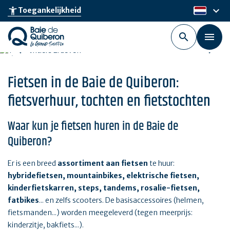
Skip
keyboard_arrow_down
accessibility_new
Toegankelijkheid
nl
to
main
content
Fietsen in de Baie de Quiberon:
fietsverhuur, tochten en fietstochten
Waar kun je fietsen huren in de Baie de
Quiberon?
Er is een breed
assortiment aan fietsen
te huur:
hybridefietsen, mountainbikes, elektrische fietsen,
kinderfietskarren, steps, tandems, rosalie-fietsen,
fatbikes
... en zelfs scooters. De basisaccessoires (helmen,
fietsmanden...) worden meegeleverd (tegen meerprijs:
kinderzitje, bakfiets...).