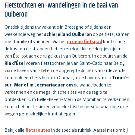
Fietstochten en -wandelingen in de baai van
Quiberon
Ontdek tijdens uw vakantie in Bretagne of tijdens een
weekendje weg het
schiereiland Quiberon
op de fiets, samen
met familie of vrienden. Via het
groene fietspad
kunt u langs
de kust en de stranden fietsen en door kleine dorpjes rijden,
van Étel tot aan de ruige kust van Quiberon. In de buurt van de
Ria d’Étel
voeren fietstochten je van Saint-Cado naar Belz
,
via de haven van Étel en de ongerepte duinen van Erdeven. Je
kunt ook een fiets huren in Carnac, in de haven van La
Trinité-
sur-Mer of in Locmariaquer om
de wandelpaden te
verkennen en de megalithische sites van de regio te
ontdekken. Om Belle-Île-en-Mer in de Morbihan te verkennen,
kunt u het beste kiezen voor elektrische fietsen, waarmee u de
wegen gemakkelijker kunt afleggen.
Bekijk alle
fietsroutes
in de speciale rubriek. Aarzel niet om bij