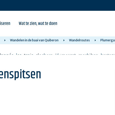
iseren
Wat te zien, wat te doen
Wandelen in de baai van Quiberon
Wandelroutes
Plumergat
renspitsen