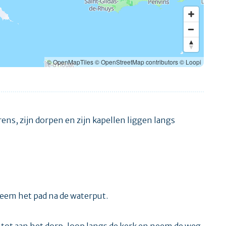
© OpenMapTiles
© OpenStreetMap contributors
© Loopi
ens, zijn dorpen en zijn kapellen liggen langs
 Neem het pad na de waterput.
f tot aan het dorp, loop langs de kerk en neem de weg