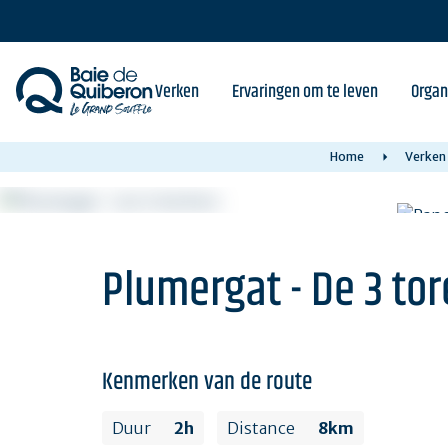
Skip
to
main
content
Verken
Ervaringen om te leven
Organ
Home
Verken
Plumergat - De 3 to
Kenmerken van de route
Duur
2h
Distance
8km