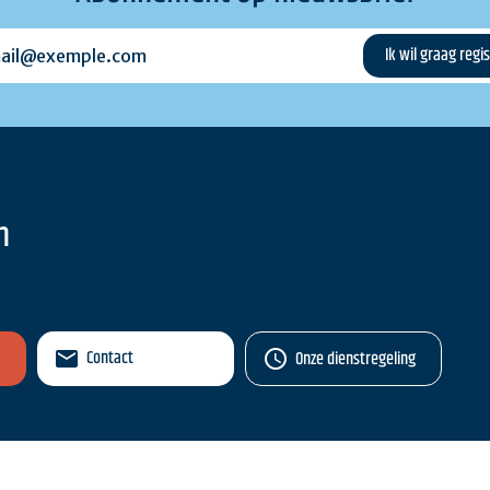
l@exemple.com
n
Contact
Onze dienstregeling