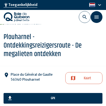
Skip
keyboard_arrow_down
accessibility_new
Toegankelijkheid
nl
to
main
content
Plouharnel -
Ontdekkingsreizigersroute - De
megalieten ontdekken
Place du Général de Gaulle
Kaart
56340 Plouharnel
GPX