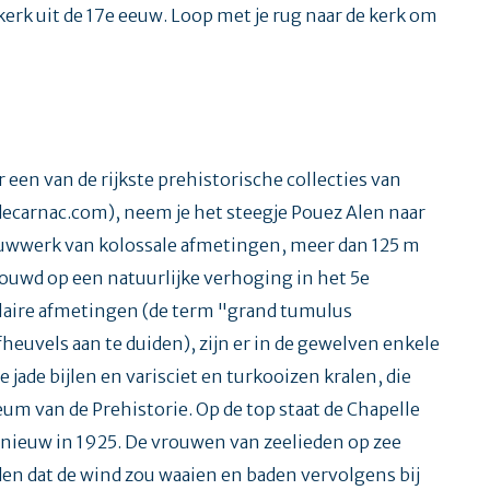
kerk uit de 17e eeuw. Loop met je rug naar de kerk om
r een van de rijkste prehistorische collecties van
carnac.com), neem je het steegje Pouez Alen naar
ouwwerk van kolossale afmetingen, meer dan 125 m
ouwd op een natuurlijke verhoging in het 5e
ulaire afmetingen (de term "grand tumulus
euvels aan te duiden), zijn er in de gewelven enkele
jade bijlen en varisciet en turkooizen kralen, die
eum van de Prehistorie. Op de top staat de Chapelle
nieuw in 1925. De vrouwen van zeelieden op zee
den dat de wind zou waaien en baden vervolgens bij