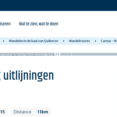
iseren
Wat te zien, wat te doen
Wandelen in de baai van Quiberon
Wandelroutes
Carnac - Ro
 uitlijningen
15
Distance
11km