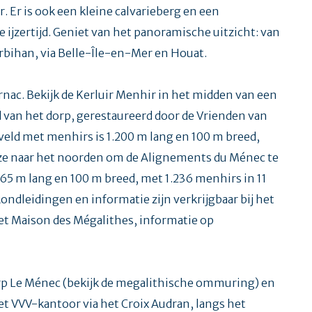
r. Er is ook een kleine calvarieberg en een
e ijzertijd. Geniet van het panoramische uitzicht: van
rbihan, via Belle-Île-en-Mer en Houat.
rnac. Bekijk de Kerluir Menhir in het midden van een
d van het dorp, gerestaureerd door de Vrienden van
veld met menhirs is 1.200 m lang en 100 m breed,
g ze naar het noorden om de Alignements du Ménec te
65 m lang en 100 m breed, met 1.236 menhirs in 11
ondleidingen en informatie zijn verkrijgbaar bij het
t Maison des Mégalithes, informatie op
orp Le Ménec (bekijk de megalithische ommuring) en
et VVV-kantoor via het Croix Audran, langs het