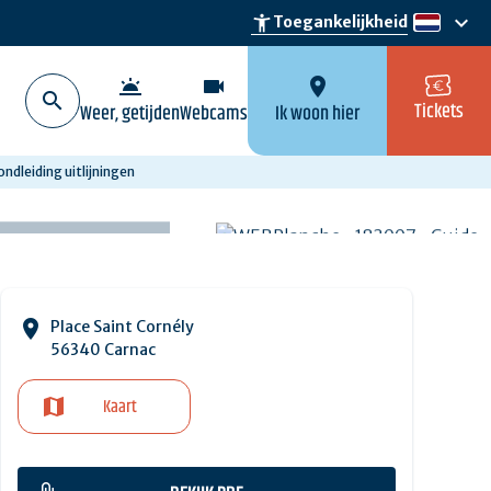
keyboard_arrow_down
accessibility_new
Toegankelijkheid
nl
wb_twilight
videocam
location_on
Tickets
Weer, getijden
Webcams
Ik woon hier
ndleiding uitlijningen
Place Saint Cornély
56340 Carnac
Kaart