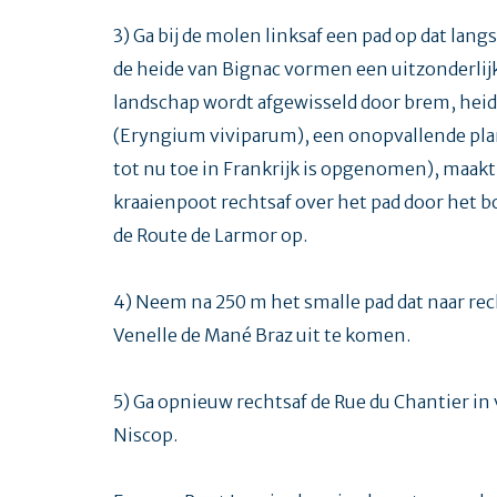
3) Ga bij de molen linksaf een pad op dat lan
de heide van Bignac vormen een uitzonderlij
landschap wordt afgewisseld door brem, heide
(Eryngium viviparum), een onopvallende plan
tot nu toe in Frankrijk is opgenomen), maakt 
kraaienpoot rechtsaf over het pad door het bo
de Route de Larmor op.
4) Neem na 250 m het smalle pad dat naar recht
Venelle de Mané Braz uit te komen.
5) Ga opnieuw rechtsaf de Rue du Chantier in 
Niscop.