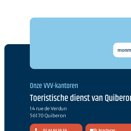
monmai
Onze VVV-kantoren
Toeristische dienst van Quibero
14 rue de Verdun
56170 Quiberon
02 44 84 56 56
Brochures