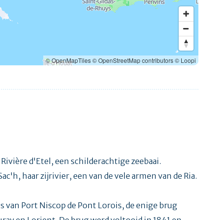
© OpenMapTiles
© OpenStreetMap contributors
© Loopi
Rivière d'Etel, een schilderachtige zeebaai.
c'h, haar zijrivier, een van de vele armen van de Ria.
 van Port Niscop de Pont Lorois, de enige brug
uray en Lorient. De brug werd voltooid in 1841 en