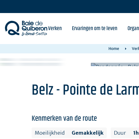
Skip
to
main
content
Verken
Ervaringen om te leven
Organ
Home
Ver
Belz - Pointe de Lar
Kenmerken van de route
Moeilijkheid
Gemakkelijk
Duur
1