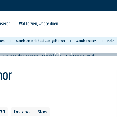
iseren
Wat te zien, wat te doen
ken
Wandelen in de baai van Quiberon
Wandelroutes
Belz -
mor
h30
Distance
5km