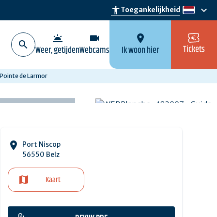
keyboard_arrow_down
accessibility_new
Toegankelijkheid
nl
wb_twilight
videocam
location_on
Tickets
Weer, getijden
Webcams
Ik woon hier
 Pointe de Larmor
Port Niscop
56550 Belz
Kaart