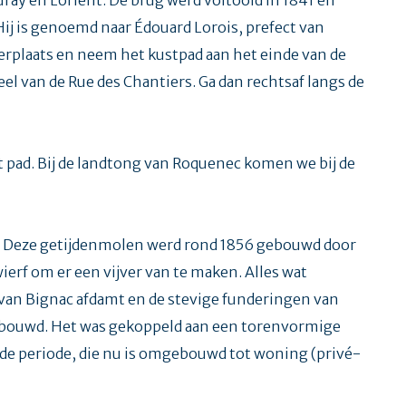
ij is genoemd naar Édouard Lorois, prefect van
erplaats en neem het kustpad aan het einde van de
el van de Rue des Chantiers. Ga dan rechtsaf langs de
et pad. Bij de landtong van Roquenec komen we bij de
c. Deze getijdenmolen werd rond 1856 gebouwd door
ierf om er een vijver van te maken. Alles wat
m van Bignac afdamt en de stevige funderingen van
 gebouwd. Het was gekoppeld aan een torenvormige
de periode, die nu is omgebouwd tot woning (privé-